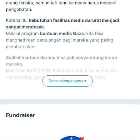
orang terluka, namun tak tahu ke mana harus mencari
pengobatan.
Karena itu,
kebutuhan fasilitas medis darurat menjadi
sangat mendesak.
Melalui program
bantuan medis Gaza
, kita bisa
menghadirkan pertolongan bagi mereka yang paling
membutuhkan.
Sedikit bantuan darimu bisa jadi penyambung hidup
mereka.
Mulai dari Rp100.000, Sahabat sudah bisa membantu
menyediakan layanan medis darurat untuk Gaza.
Baca selengkapnya ▾
Klik tombol
Donasi Sekarang
, dan jadilah bagian dari
penyelamatan nyawa di Gaza.
Fundraiser