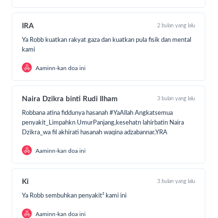
IRA
2 bulan yang lalu
Ya Robb kuatkan rakyat gaza dan kuatkan pula fisik dan mental
kami
Aaminn-kan doa ini
Naira Dzikra binti Rudi Ilham
3 bulan yang lalu
Robbana atina fiddunya hasanah #YaAllah Angkatsemua
penyakit_Limpahkn UmurPanjang,kesehatn lahirbatin Naira
Dzikra_wa fil akhirati hasanah waqina adzabannar,YRA
Aaminn-kan doa ini
Ki
3 bulan yang lalu
Ya Robb sembuhkan penyakit² kami ini
Aaminn-kan doa ini