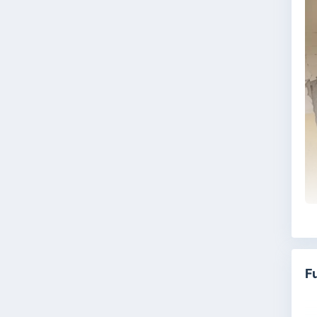
Zi
Se
da
F
Ma
pu