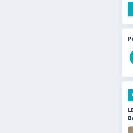
P
L
B