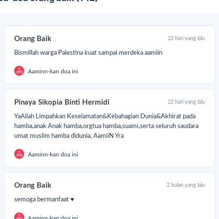
Orang Baik
22 hari yang lalu
Bismillah warga Palestina kuat sampai merdeka aamiin
Aaminn-kan doa ini
Pinaya Sikopia Binti Hermidi
22 hari yang lalu
YaAllah Limpahkan Keselamatan&Kebahagian Dunia&Akhirat pada
hamba,anak Anak hamba,orgtua hamba,suami,serta seluruh saudara
umat muslim hamba didunia, AamiiN Yra
ski Zionis telah menghancurkan hampir seluruh sistem pendidikan
sana, anak-anak Gaza masih memiliki semangat dan keinginan besar
Aaminn-kan doa ini
tuk belajar.
ri bantu sambung pendidikan anak-anak Gaza, dengan hadirkan
Orang Baik
2 bulan yang lalu
kolah Darurat.
semoga bermanfaat ♥️
Aaminn-kan doa ini