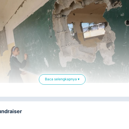
Baca selengkapnya ▾
onis menghancurkan masa depan Gaza!
lama genosida berlangsung, sebanyak lebih dari
450 universitas
n sekolah telah hancur!
undraiser
tinya sistem pendidikan di Gaza membuat 625.000 anak-anak
tus sekolah!