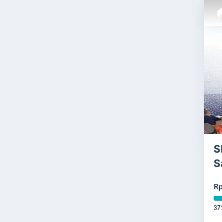
S
S
Rp
37