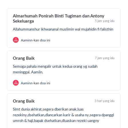
15 sumur air bersih di Jalur Gaza.
Alhamdulillah dari sumur-sumur yang Sahabat Adara
Almarhumah Ponirah Binti Tugiman dan Antony
bangun, ribuan warga Gaza telah merasakan manfaatnya.
Sekeluarga
5 jam yang lalu
Allahummanshur ikhwananal muslimin wal mujahidin fi falisthin
Aaminn-kan doa ini
Orang Baik
7 jam yang lalu
Semoga pahala mengalir untuk kedua orang yg sudah
meninggal. Aamiin.
Aaminn-kan doa ini
Orang Baik
3 hari yang lalu
Namun, agresi yang tak berbelas kasih menghancurkan
Slmt dunia akhirat,segera dberikan anak,luas
aliran air bersih dari sumur-sumur Sahabat Adara yang telah
rezekiny,dsehatkan,dlancarkan karir & usaha ny,segera dpanggl
berdiri.
umroh & haji,bapak dsehatkan,dluaskan rezeki uangny