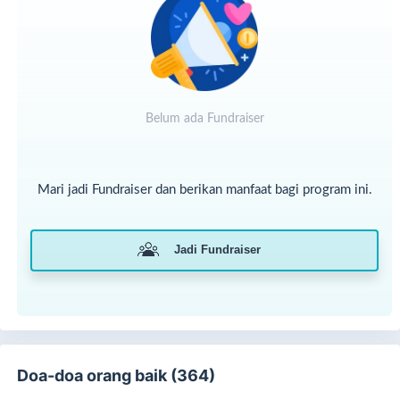
Belum ada Fundraiser
Mari jadi Fundraiser dan berikan manfaat bagi program ini.
Jadi Fundraiser
Mau tidak mau, warga Gaza menggunakan air kotor untuk
minum, makan, hingga membersihkan diri.
Akibatnya, penyakit kulit mewabah di pengungsian padat
peduduk di berbagai wilayah Gaza.
Doa-doa orang baik (364)
Sejak 2020, Adara Relief International telah membangun